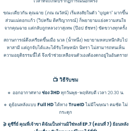
เวลาที่จะเกิดปรากฏการณ์นี้อีกครั้ง
ขณะเดียวกัน คุณฉาย (ภณ ณวัสน์) เริ่มสงสัยในตัว "บุญตา" มากขึ้น
ส่วนแม่ดอกแก้ว (วิปครีม ดิศริญากรณ์) ก็พยายามแย่งความสนใจ
จากคุณฉาย แต่กลับถูกหลวงวาสุเทพ (ป๊อป ธัชทร) ขัดขวางทุกครั้ง
สถานการณ์ตึงเครียดขึ้นเมื่อ นวล (น้ำหนึ่ง) พยายามหลบหนีกลับไป
หาสามี แต่ถูกจับได้และได้รับโทษหนัก นิทรา ไม่สามารถทนเห็น
ความอยุติธรรมนี้ได้ จึงเข้าช่วยเหลือจนตัวเองต้องตกอยู่ในอันตราย!
📺 วิธีรับชม
🔹 ออกอากาศทาง
ช่อง 3HD
ทุกวันพุธ-พฤหัสบดี เวลา 20.30 น.
🔹 ดูย้อนหลังแบบ
Full HD
ได้ทาง
TrueID
ไม่มีโฆษณา คมชัด ไม่
กระตุก
🎬
ดูซีรี่ย์ คุณพี่เจ้าขา ดิฉันเป็นห่านมิใช่หงส์ EP.7 (ตอนที่ 7) ย้อนหลัง