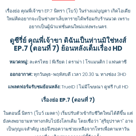
เรื่องย่อ คุณพี่เจ้าขา EP.7 นิทรา (โบว์) ในร่างแม่บุญตา เกิดไอเดีย
ใหม่คิดอยากจะเป็นช่างทาเล็บหารายได้พร้อมกับร้านนวด เพราะ
อยากเป็นผู้นำแฟชั่นคนใหม่แห่งพระนคร.
ดูซีรี่ย์ คุณพี่เจ้าขา ดิฉันเป็นห่านมิใช่หงส์
EP.7 (ตอนที่ 7) ย้อนหลังเต็มเรื่อง HD
หมวดหมู่:
ละครไทย | พีเรียด | ดราม่า | โรแมนติก | แฟนตาซี
ออกอากาศ:
ทุกวันพุธ-พฤหัสบดี เวลา 20.30 น. ทางช่อง 3HD
แพลตฟอร์มรับชมย้อนหลัง:
TrueID | ไม่มีโฆษณา ดูฟรี Full HD
เรื่องย่อ EP.7 (ตอนที่ 7)
ในตอนนี้ นิทรา (โบว์ เมลดา) เริ่มปรับตัวเข้ากับชีวิตใหม่ได้ดีขึ้น แต่
ยังคงพยายามหาทางกลับไปยังโลกเดิม โดยเชื่อว่า "สุริยุปราคา" อาจ
เป็นกุญแจสำคัญ เธอจึงขอความช่วยเหลือจากโหรเพื่อตามหาวัน