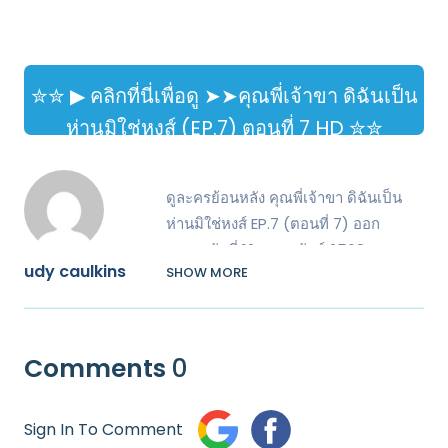
EP.7 (ตอนที่ 7)
ย้อนหลังเต็ม
เรื่อง | พากย์ไทย
✮✮ ▶ คลิกที่นี่เพื่อดู ➤➤คุณพี่เจ้าขา ดิฉันเป็น
ซับไทย HD
ห่านมิใช่หงส์ (EP.7) ตอนที่ 7 HD ✮✮
ดูละครย้อนหลัง คุณพี่เจ้าขา ดิฉันเป็น
ห่านมิใช่หงส์ EP.7 (ตอนที่ 7) ออก
อากาศวันที่ 12 กุมภาพันธ์ 2568 ดู
udy caulkins
SHOW MORE
ออนไลน์ฟรี พากย์ไทย ซับไทย คมชัด
ระดับ Full HD ไม่มีโฆษณากวนใจ!
Comments
0
✮✮ ▶ คลิกที่นี่เพื่อดู ➤➤
https://doonung.click/tv/282023-
Sign In To Comment
1-7/episode-7