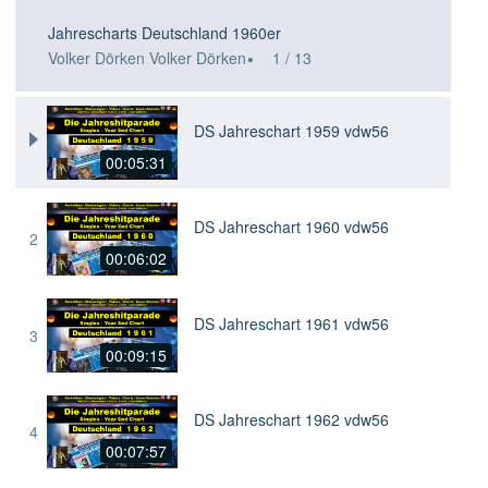
Jahrescharts Deutschland 1960er
·
Volker Dörken Volker Dörken
1
/ 13
DS Jahreschart 1959 vdw56
1
00:05:31
DS Jahreschart 1960 vdw56
2
00:06:02
DS Jahreschart 1961 vdw56
3
00:09:15
DS Jahreschart 1962 vdw56
4
00:07:57