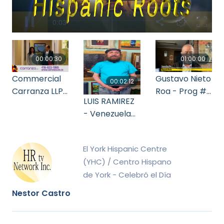
00:00:30
01:00:00
Commercial
Gustavo Nieto
00:02:12
Carranza LLP
Roa - Prog #1
LUIS RAMIREZ
- WE SPEAK
Airdate Sept 9
- Venezuela
YOUR
2023
final
LANGUAGE
El York Hispanic Centre
(YHC) / Centro Hispano
de York - Celebró el Día
Internacional de la Mujer.
Nestor Castro